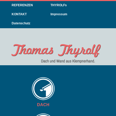
Navigation
REFERENZEN
THYROLFs
überspringen
KONTAKT
Impressum
Datenschutz
Navigation
überspringen
DACH