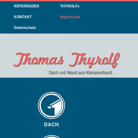
Navigation
REFERENZEN
THYROLFs
überspringen
KONTAKT
Impressum
Datenschutz
Navigation
überspringen
DACH