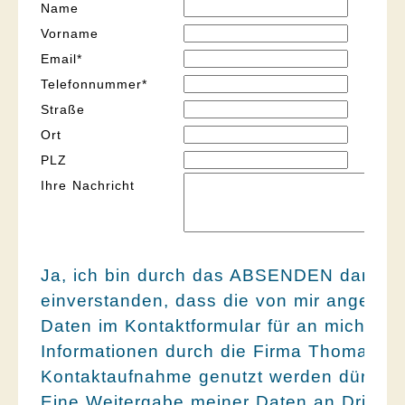
Name
Vorname
Pflichtfeld
Email
*
Pflichtfeld
Telefonnummer
*
Straße
Ort
PLZ
Ihre Nachricht
Ja, ich bin durch das ABSENDEN damit
einverstanden, dass die von mir angege
Daten im Kontaktformular für an mich geri
Informationen durch die Firma Thomas Thy
Kontaktaufnahme genutzt werden dürfen.
Eine Weitergabe meiner Daten an Dritte er