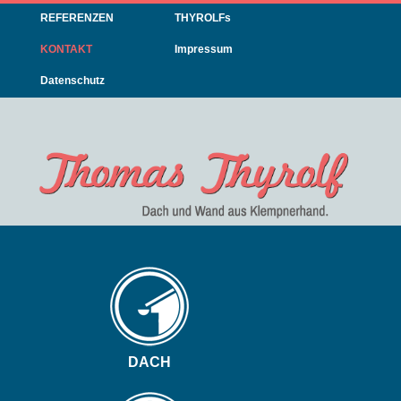
Navigation
REFERENZEN
THYROLFs
überspringen
KONTAKT
Impressum
Datenschutz
Navigation
überspringen
DACH